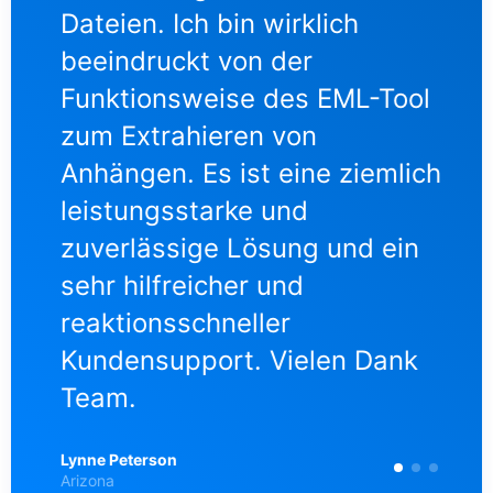
Dateien. Ich bin wirklich
das
beeindruckt von der
Si
Funktionsweise des EML-Tool
ext
zum Extrahieren von
tec
s
Anhängen. Es ist eine ziemlich
ist
leistungsstarke und
we
zuverlässige Lösung und ein
un
sehr hilfreicher und
An
reaktionsschneller
kan
Kundensupport. Vielen Dank
ich
Team.
Joe 
Japa
Lynne Peterson
Arizona