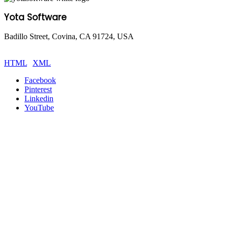
Yota Software
Badillo Street, Covina, CA 91724, USA
© Copyright 2025 Yota Software. All Rights are Reserved.
HTML
|
XML
Facebook
Pinterest
Linkedin
YouTube