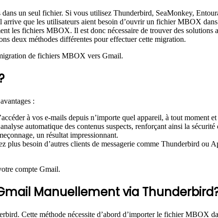
s dans un seul fichier. Si vous utilisez Thunderbird, SeaMonkey, Entou
l arrive que les utilisateurs aient besoin d’ouvrir un fichier MBOX dan
t les fichiers MBOX. Il est donc nécessaire de trouver des solutions a
ns deux méthodes différentes pour effectuer cette migration.
a migration de fichiers MBOX vers Gmail.
?
avantages :
’accéder à vos e-mails depuis n’importe quel appareil, à tout moment e
nalyse automatique des contenus suspects, renforçant ainsi la sécurité
meçonnage, un résultat impressionnant.
ez plus besoin d’autres clients de messagerie comme Thunderbird ou Ap
votre compte Gmail.
Gmail Manuellement via Thunderbird
rd. Cette méthode nécessite d’abord d’importer le fichier MBOX dan