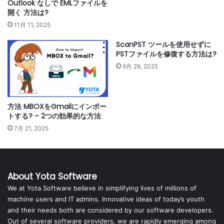
Outlook なしで EMLファイルを
開く 方法は?
11月 11, 2025
ScanPST ツールを使用せずに
PSTファイルを修復する方法は?
9月 28, 2025
方法 MBOXをGmailにインポー
トする? – 2つの効果的な方法
7月 21, 2025
About Yota Software
We at Yota Software believe in simplifying lives of millions of
machine users and IT admins. Innovative ideas of today’s youth
and their needs both are considered by our software developers.
Out of several software providers, we are rapidly emerging among